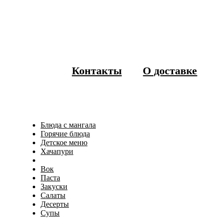
Контакты
О доставке
Блюда с мангала
Горячие блюда
Детское меню
Хачапури
Вок
Паста
Закуски
Салаты
Десерты
Супы