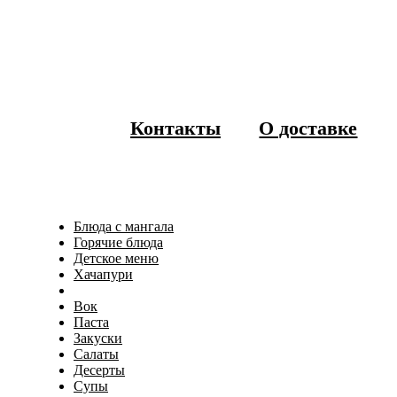
Контакты
О доставке
Блюда с мангала
Горячие блюда
Детское меню
Хачапури
Вок
Паста
Закуски
Салаты
Десерты
Супы