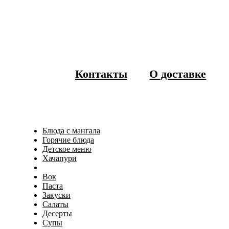
Контакты
О доставке
Блюда с мангала
Горячие блюда
Детское меню
Хачапури
Вок
Паста
Закуски
Салаты
Десерты
Супы