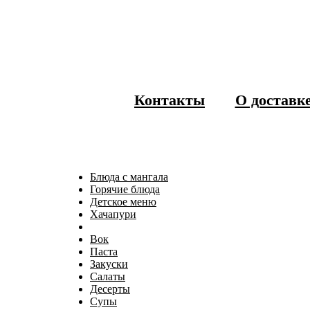
Контакты
О доставк
Блюда с мангала
Горячие блюда
Детское меню
Хачапури
Вок
Паста
Закуски
Салаты
Десерты
Супы