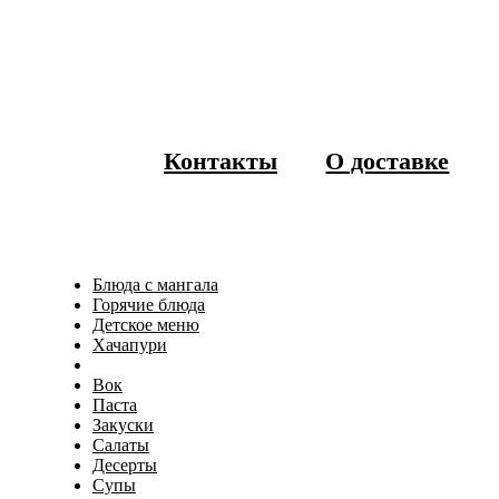
Контакты
О доставке
Блюда с мангала
Горячие блюда
Детское меню
Хачапури
Вок
Паста
Закуски
Салаты
Десерты
Супы